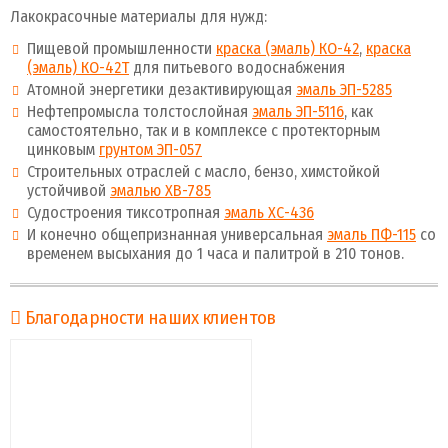
Лакокрасочные материалы для нужд:
Пищевой промышленности
краска (эмаль) КО-42
,
краска
(эмаль) КО-42Т
для питьевого водоснабжения
Атомной энергетики дезактивирующая
эмаль ЭП-5285
Нефтепромысла толстослойная
эмаль ЭП-5116
, как
самостоятельно, так и в комплексе с протекторным
цинковым
грунтом ЭП-057
Строительных отраслей с масло, бензо, химстойкой
устойчивой
эмалью ХВ-785
Судостроения тиксотропная
эмаль ХС-436
И конечно общепризнанная универсальная
эмаль ПФ-115
со
временем высыхания до 1 часа и палитрой в 210 тонов.
Благодарности наших клиентов