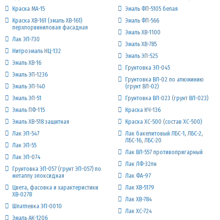
Краска МА-15
Эмаль ФП-5105 белая
Краска ХВ-161 (эмаль ХВ-161)
Эмаль ФП-566
перхлорвиниловая фасадная
Эмаль ХВ-1100
Лак ЭП-730
Эмаль ХВ-785
Нитроэмаль НЦ-132
Эмаль ЭП-525
Эмаль ХВ-16
Грунтовка ЭП-045
Эмаль ЭП-1236
Грунтовка ВЛ-02 по алюминию
Эмаль ЭП-140
(грунт ВЛ-02)
Эмаль ЭП-51
Грунтовка ВЛ-023 (грунт ВЛ-023)
Эмаль ПФ-115
Краска КЧ-136
Эмаль ХВ-518 защитная
Краска ХС-500 (состав ХС-500)
Лак ЭП-547
Лак бакелитовый ЛБС-1, ЛБС-2,
ЛБС-16, ЛБС-20
Лак ЭП-55
Лак ВЛ-557 противопригарный
Лак ЭП-074
Лак ЛФ-32лн
Грунтовка ЭП-057 (грунт ЭП-057) по
металлу эпоксидная
Лак ФА-97
Цвета, фасовка и характеристики
Лак ХВ-5179
ХВ‑0278
Лак ХВ-784
Шпатлевка ЭП-0010
Лак ХС-724
Эмаль АК-1206