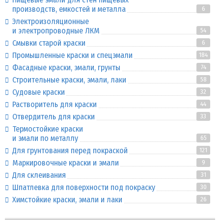
производств, емкостей и металла
6
Электроизоляционные
и электропроводные ЛКМ
54
Смывки старой краски
6
Промышленные краски и спецэмали
184
Фасадные краски, эмали, грунты
74
Строительные краски, эмали, лаки
58
Судовые краски
32
Растворитель для краски
44
Отвердитель для краски
33
Термостойкие краски
и эмали по металлу
65
Для грунтования перед покраской
121
Маркировочные краски и эмали
9
Для склеивания
31
Шпатлевка для поверхности под покраску
30
Химстойкие краски, эмали и лаки
26