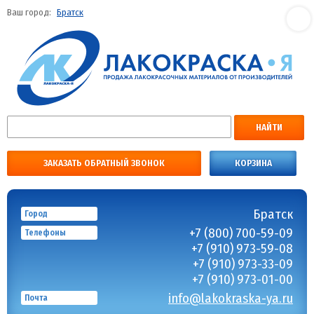
Ваш город:
Братск
НАЙТИ
ЗАКАЗАТЬ ОБРАТНЫЙ ЗВОНОК
КОРЗИНА
Братск
Город
+7 (800) 700-59-09
Телефоны
+7 (910) 973-59-08
+7 (910) 973-33-09
+7 (910) 973-01-00
info@lakokraska-ya.ru
Почта