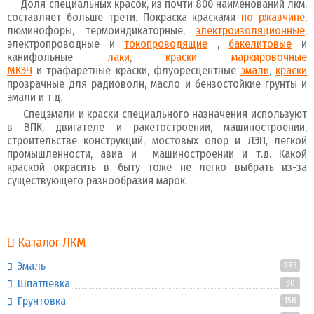
Доля специальных красок, из почти 800 наименований лкм,
составляет больше трети. Покраска красками
по ржавчине
,
люминофоры, термоиндикаторные,
электроизоляционные
,
электропроводные и
токопроводящие
,
бакелитовые
и
канифольные
лаки
,
краски маркировочные
МКЭЧ
и трафаретные краски, флуоресцентные
эмали
,
краски
прозрачные для радиоволн, масло и бензостойкие грунты и
эмали и т.д.
Спецэмали и краски специального назначения используют
в ВПК, двигателе и ракетостроении, машиностроении,
строительстве конструкций, мостовых опор и ЛЭП, легкой
промышленности, авиа и машиностроении и т.д. Какой
краской окрасить в быту тоже не легко выбрать из-за
существующего разнообразия марок.
Каталог ЛКМ
Эмаль
385
Шпатлевка
30
Грунтовка
158