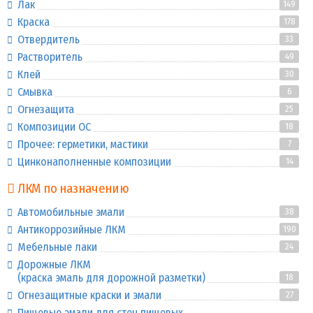
Лак
149
Краска
178
Отвердитель
33
Растворитель
49
Клей
30
Смывка
6
Огнезащита
25
Композиции ОС
18
Прочее: герметики, мастики
7
Цинконаполненные композиции
14
ЛКМ по назначению
Автомобильные эмали
38
Антикоррозийные ЛКМ
190
Мебельные лаки
24
Дорожные ЛКМ
(краска эмаль для дорожной разметки)
18
Огнезащитные краски и эмали
27
Пищевые эмали для стен пищевых