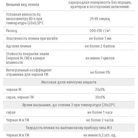
однородная поверхность без морщин,
Внешний вид пленки
кратеров и посторонних включений.
Условная вязкость по
вискозиметру ВЗ-4 при
25-65 секунд
температуре (20±0,5)°С
Расход
200-250 г/м²
Эластичность пленки при изгибе
не более 1 мм
Адгезия пленки
не более 2 баллов
Стойкость покрытия эмали
(черной М, ГМ) в камере
не менее 7 циклов
влажности
Интегральный коэффициент
не более 5%
отражения для черной ГМ
Массовая доля нелетучих веществ
черная М
23±5%
серая, черная ГМ
30±5%
Время высыхания, до степени 3 при температуре (20±2)°С
серая
не более 1 часа
Черная М и ГМ
не более 2 часов
Твердость пленки по маятниковому прибору типа М-3
Черная М и ГМ
не менее 0,3 усл. ед.