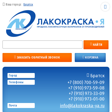
Ваш город:
Братск
НАЙТИ
ЗАКАЗАТЬ ОБРАТНЫЙ ЗВОНОК
КОРЗИНА
Братск
Город
+7 (800) 700-59-09
Телефоны
+7 (910) 973-59-08
+7 (910) 973-33-09
+7 (910) 973-01-00
info@lakokraska-ya.ru
Почта