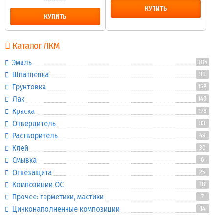
КУПИТЬ
КУПИТЬ
Каталог ЛКМ
Эмаль
385
Шпатлевка
30
Грунтовка
158
Лак
149
Краска
178
Отвердитель
33
Растворитель
49
Клей
30
Смывка
6
Огнезащита
25
Композиции ОС
18
Прочее: герметики, мастики
7
Цинконаполненные композиции
14