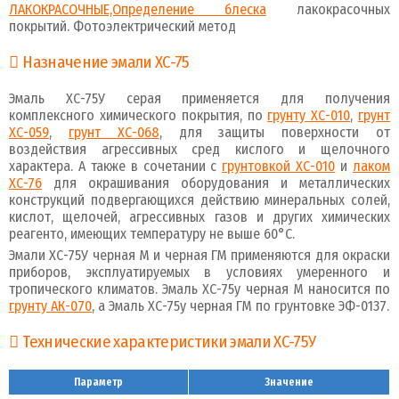
ЛАКОКРАСОЧНЫЕ,Определение блеска
лакокрасочных
покрытий. Фотоэлектрический метод
Назначение эмали ХС-75
Эмаль ХС-75У серая применяется для получения
комплексного химического покрытия, по
грунту ХС-010
,
грунт
ХС-059
,
грунт ХС-068
, для защиты поверхности от
воздействия агрессивных сред кислого и щелочного
характера. А также в сочетании с
грунтовкой ХС-010
и
лаком
ХС-76
для окрашивания оборудования и металлических
конструкций подвергающихся действию минеральных солей,
кислот, щелочей, агрессивных газов и других химических
реагенто, имеющих температуру не выше 60°C.
Эмали ХС-75У черная М и черная ГМ применяются для окраски
приборов, эксплуатируемых в условиях умеренного и
тропического климатов. Эмаль ХС-75у черная М наносится по
грунту АК-070
, а Эмаль ХС-75у черная ГМ по грунтовке ЭФ-0137.
Технические характеристики эмали ХС-75У
Параметр
Значение