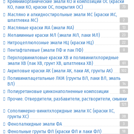
Кремнийорганические эмали КО и композиции ОС (краски
КО, лаки КО, краски ОС, покрытия ОС)
73
Масляно и алкидностирольные эмали МС (краски МС,
шпатлевка МС)
2
Масляные краски МА (эмали МА)
13
Меламинные краски МЛ (эмали МЛ, лаки МЛ)
23
Нитроцеллюлозные эмали НЦ (краски НЦ)
22
Пентафталевые (эмали ПФ и лак ПФ)
0
Перхлорвиниловые краски ХВ и поливинилхлоридные
эмали ХВ (лак ХВ, грунт ХВ, шпатлевка ХВ)
61
Акриловые краски АК (эмали АК, лаки АК, грунты АК)
102
Поливинилацетальные ЛКМ (грунты ВЛ, лаки ВЛ, эмаль
ВЛ)
14
Полиуретановые цинконаполненные композиции
15
Прочие. Отвердители, разбавители, растворители, смывки
121
Сополимерно-винилхлоридные эмали ХС (краски ХС,
грунты ХС)
38
Фенолалкидные эмали ФА
3
Фенольные грунты ФЛ (краски ФЛ и лаки ФЛ)
18