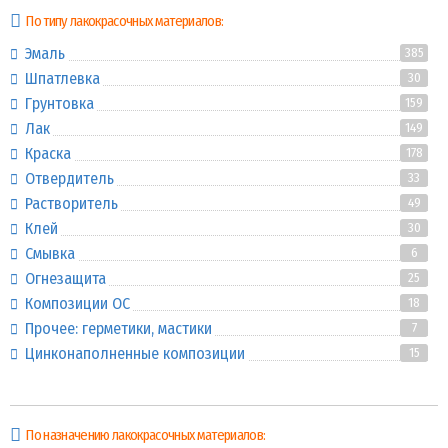
По типу лакокрасочных материалов:
Эмаль
385
Шпатлевка
30
Грунтовка
159
Лак
149
Краска
178
Отвердитель
33
Растворитель
49
Клей
30
Смывка
6
Огнезащита
25
Композиции ОС
18
Прочее: герметики, мастики
7
Цинконаполненные композиции
15
По назначению лакокрасочных материалов: