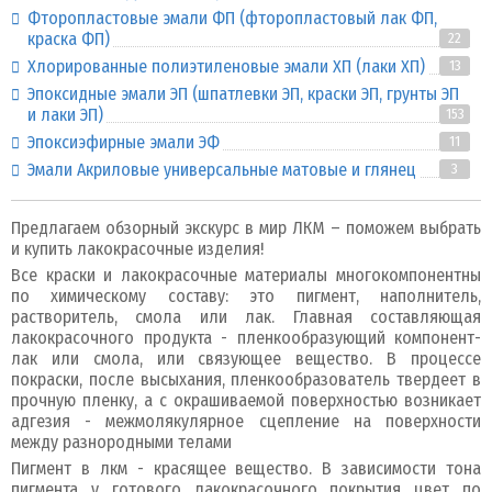
Фторопластовые эмали ФП (фторопластовый лак ФП,
краска ФП)
22
Хлорированные полиэтиленовые эмали ХП (лаки ХП)
13
Эпоксидные эмали ЭП (шпатлевки ЭП, краски ЭП, грунты ЭП
и лаки ЭП)
153
Эпоксиэфирные эмали ЭФ
11
Эмали Акриловые универсальные матовые и глянец
3
Предлагаем обзорный экскурс в мир ЛКМ – поможем выбрать
и купить лакокрасочные изделия!
Все краски и лакокрасочные материалы многокомпонентны
по химическому составу: это пигмент, наполнитель,
растворитель, смола или лак. Главная составляющая
лакокрасочного продукта - пленкообразующий компонент-
лак или смола, или связующее вещество. В процессе
покраски, после высыхания, пленкообразователь твердеет в
прочную пленку, а с окрашиваемой поверхностью возникает
адгезия - межмолякулярное сцепление на поверхности
между разнородными телами
Пигмент в лкм - красящее вещество. В зависимости тона
пигмента у готового лакокрасочного покрытия цвет по