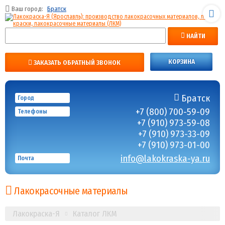
Ваш город:
Братск
НАЙТИ
КОРЗИНА
ЗАКАЗАТЬ ОБРАТНЫЙ ЗВОНОК
Братск
Город
+7 (800) 700-59-09
Телефоны
+7 (910) 973-59-08
+7 (910) 973-33-09
+7 (910) 973-01-00
info@lakokraska-ya.ru
Почта
Лакокрасочные материалы
Лакокраска-Я
Каталог ЛКМ