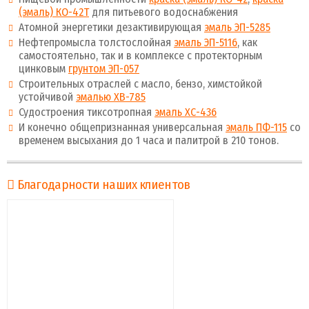
(эмаль) КО-42Т
для питьевого водоснабжения
Атомной энергетики дезактивирующая
эмаль ЭП-5285
Нефтепромысла толстослойная
эмаль ЭП-5116
, как
самостоятельно, так и в комплексе с протекторным
цинковым
грунтом ЭП-057
Строительных отраслей с масло, бензо, химстойкой
устойчивой
эмалью ХВ-785
Судостроения тиксотропная
эмаль ХС-436
И конечно общепризнанная универсальная
эмаль ПФ-115
со
временем высыхания до 1 часа и палитрой в 210 тонов.
Благодарности наших клиентов