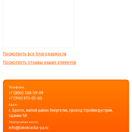
Посмотреть все благодарности
Посмотреть отзывы наших клиентов
Телефоны:
+7 (800) 700-59-09
+7 (910) 973-01-00
Адрес:
г. Братск, жилой район Энергетик, проезд Стройиндустрии,
здание 58
Электронная почта:
info@lakokraska-ya.ru