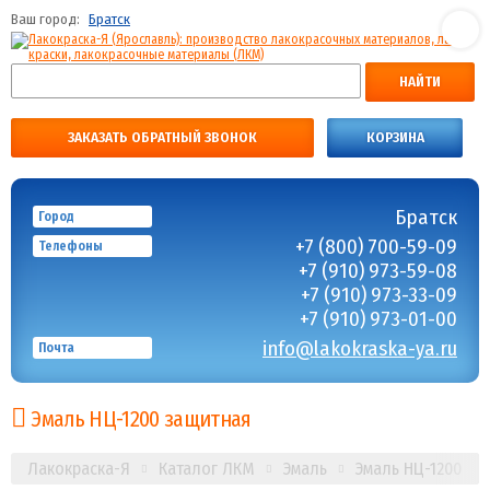
Ваш город:
Братск
НАЙТИ
ЗАКАЗАТЬ ОБРАТНЫЙ ЗВОНОК
КОРЗИНА
Братск
Город
+7 (800) 700-59-09
Телефоны
+7 (910) 973-59-08
+7 (910) 973-33-09
+7 (910) 973-01-00
info@lakokraska-ya.ru
Почта
Эмаль НЦ-1200 защитная
Лакокраска-Я
Каталог ЛКМ
Эмаль
Эмаль НЦ-1200