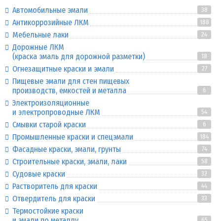
Автомобильные эмали
38
Антикоррозийные ЛКМ
188
Мебельные лаки
24
Дорожные ЛКМ
(краска эмаль для дорожной разметки)
18
Огнезащитные краски и эмали
27
Пищевые эмали для стен пищевых
производств, емкостей и металла
6
Электроизоляционные
и электропроводные ЛКМ
54
Смывки старой краски
6
Промышленные краски и спецэмали
184
Фасадные краски, эмали, грунты
74
Строительные краски, эмали, лаки
58
Судовые краски
32
Растворитель для краски
44
Отвердитель для краски
33
Термостойкие краски
и эмали по металлу
65