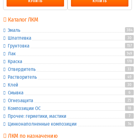
КУПИТЬ
КУПИТЬ
Каталог ЛКМ
Эмаль
384
Шпатлевка
30
Грунтовка
157
Лак
149
Краска
178
Отвердитель
33
Растворитель
49
Клей
30
Смывка
6
Огнезащита
25
Композиции ОС
18
Прочее: герметики, мастики
7
Цинконаполненные композиции
14
ЛКМ по назначению