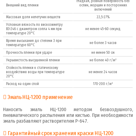
гладкая, ровная поверхность без
Внешний вид пленки
оспин, морщин и посторонних
включений
Массовая доля нелетучих веществ
22,5-27%
Условная вязкость по вискозиметру
ВЗ-246 с диаметром сопла 4 мм при
не менее 45-60 секунд
температуре 20°C
Время высыхания до степени 3 при
не более 3 часов
температуре 60°C
Прочность пленки при ударе
не менее 50 см
Укрывистость высушенной пленки
не более 40 г/м²
Стойкость пленки к статическому
воздействию воды при температуре
не менее 24 часов
20°C
Расход на один слой
170-200 г/м²
Эмаль НЦ-1200 применение
Наносить эмаль НЦ-1200 методом безвоздушного,
пневматического распыления или кистью. При необходимости
эмаль разбавляют растворителем Р-647.
Гарантийный срок хранения краски НЦ-1200