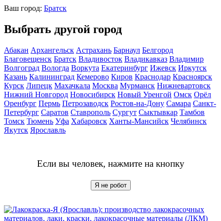
Ваш город:
Братск
Выбрать другой город
Абакан
Архангельск
Астрахань
Барнаул
Белгород
Благовещенск
Братск
Владивосток
Владикавказ
Владимир
Волгоград
Вологда
Воркута
Екатеринбург
Ижевск
Иркутск
Казань
Калининград
Кемерово
Киров
Краснодар
Красноярск
Курск
Липецк
Махачкала
Москва
Мурманск
Нижневартовск
Нижний Новгород
Новосибирск
Новый Уренгой
Омск
Орёл
Оренбург
Пермь
Петрозаводск
Ростов-на-Дону
Самара
Санкт-
Петербург
Саратов
Ставрополь
Сургут
Сыктывкар
Тамбов
Томск
Тюмень
Уфа
Хабаровск
Ханты-Мансийск
Челябинск
Якутск
Ярославль
Если вы человек, нажмите на кнопку
Я не робот