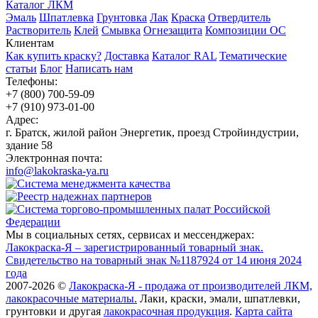
Каталог ЛКМ
Эмаль
Шпатлевка
Грунтовка
Лак
Краска
Отвердитель
Растворитель
Клей
Смывка
Огнезащита
Композиции ОС
Клиентам
Как купить краску?
Доставка
Каталог RAL
Тематические
статьи
Блог
Написать нам
Телефоны:
+7 (800) 700-59-09
+7 (910) 973-01-00
Адрес:
г. Братск, жилой район Энергетик, проезд Стройиндустрии,
здание 58
Электронная почта:
info@lakokraska-ya.ru
Мы в социальных сетях, сервисах и мессенджерах:
Лакокраска-Я – зарегистрированный товарный знак.
Свидетельство на товарный знак №1187924 от 14 июня 2024
года
2007-2026 ©
Лакокраска-Я - продажа от производителей ЛКМ,
лакокрасочные материалы.
Лаки, краски, эмали, шпатлевки,
грунтовки и другая
лакокрасочная продукция
.
Карта сайта