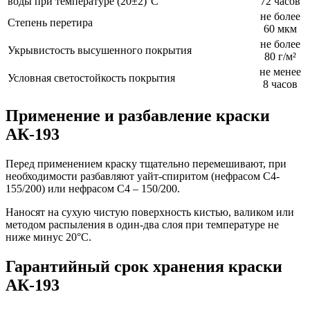
воды при температуре (20±2)°С
72 часов
не более
Степень перетира
60 мкм
не более
Укрывистость высушенного покрытия
80 г/м²
не менее
Условная светостойкость покрытия
8 часов
Применение и разбавление краски
АК-193
Перед применением краску тщательно перемешивают, при
необходимос­ти разбавляют уайт-спиритом (нефрасом С4-
155/200) или нефрасом С4 – 150/200.
Наносят на сухую чистую поверхность кистью, валиком или
методом распыления в один-два слоя при температуре не
ниже минус 20°С.
Гарантийный срок хранения краски
АК-193