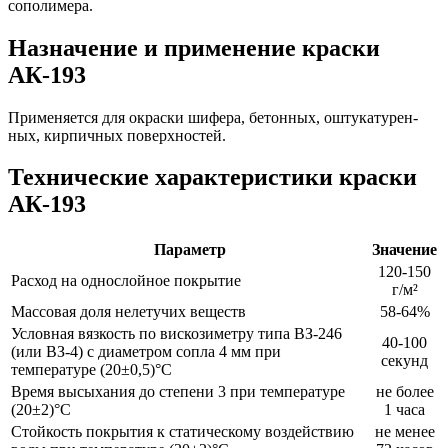
сополимера.
Назначение и применение краски
АК-193
Применяется для окраски шифера, бетонных, оштукатурен­
ных, кирпичных поверхностей.
Технические характеристики краски
АК-193
Параметр
Значение
120-150
Расход на однослойное покрытие
г/м²
Массовая доля нелетучих веществ
58-64%
Условная вязкость по вискозиметру типа ВЗ-246
40-100
(или ВЗ-4) с диаметром сопла 4 мм при
секунд
температуре (20±0,5)°С
Время высыхания до степени 3 при температуре
не более
(20±2)°С
1 часа
Стойкость покрытия к статическому воздействию
не менее