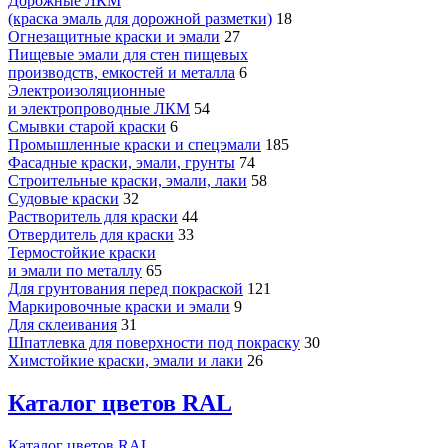
Дорожные ЛКМ
(краска эмаль для дорожной разметки)
18
Огнезащитные краски и эмали
27
Пищевые эмали для стен пищевых
производств, емкостей и металла
6
Электроизоляционные
и электропроводные ЛКМ
54
Смывки старой краски
6
Промышленные краски и спецэмали
185
Фасадные краски, эмали, грунты
74
Строительные краски, эмали, лаки
58
Судовые краски
32
Растворитель для краски
44
Отвердитель для краски
33
Термостойкие краски
и эмали по металлу
65
Для грунтования перед покраской
121
Маркировочные краски и эмали
9
Для склеивания
31
Шпатлевка для поверхности под покраску
30
Химстойкие краски, эмали и лаки
26
Каталог цветов RAL
Каталог цветов RAL