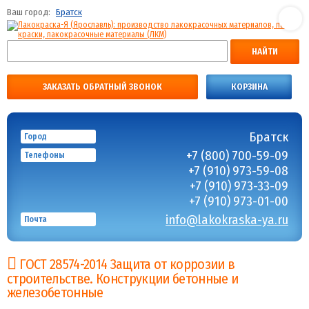
Ваш город:
Братск
НАЙТИ
ЗАКАЗАТЬ ОБРАТНЫЙ ЗВОНОК
КОРЗИНА
Братск
Город
+7 (800) 700-59-09
Телефоны
+7 (910) 973-59-08
+7 (910) 973-33-09
+7 (910) 973-01-00
info@lakokraska-ya.ru
Почта
ГОСТ 28574-2014 Защита от коррозии в
строительстве. Конструкции бетонные и
железобетонные