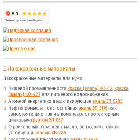
Лакокрасочные материалы
Лакокрасочные материалы для нужд:
Пищевой промышленности
краска (эмаль) КО-42
,
краска
(эмаль) КО-42Т
для питьевого водоснабжения
Атомной энергетики дезактивирующая
эмаль ЭП-5285
Нефтепромысла толстослойная
эмаль ЭП-5116
, как
самостоятельно, так и в комплексе с протекторным
цинковым
грунтом ЭП-057
Строительных отраслей с масло, бензо, химстойкой
устойчивой
эмалью ХВ-785
Судостроения тиксотропная
эмаль ХС-436