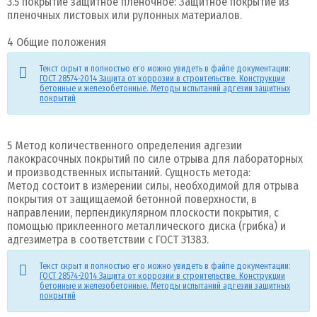
3.5 покрытие защитное пленочное: Защитное покрытие из
пленочных листовых или рулонных материалов.
4 Общие положения
Текст скрыт и полностью его можно увидеть в файле документации:
ГОСТ 28574-2014 Защита от коррозии в строительстве. Конструкции
бетонные и железобетонные. Методы испытаний адгезии защитных
покрытий
5 Метод количественного определения адгезии
лакокрасочных покрытий по силе отрыва для лабораторных
и производственных испытаний. Сущность метода:
Метод состоит в измерении силы, необходимой для отрыва
покрытия от защищаемой бетонной поверхности, в
направлении, перпендикулярном плоскости покрытия, с
помощью приклеенного металлического диска (грибка) и
адгезиметра в соответствии с ГОСТ 31383.
Текст скрыт и полностью его можно увидеть в файле документации:
ГОСТ 28574-2014 Защита от коррозии в строительстве. Конструкции
бетонные и железобетонные. Методы испытаний адгезии защитных
покрытий