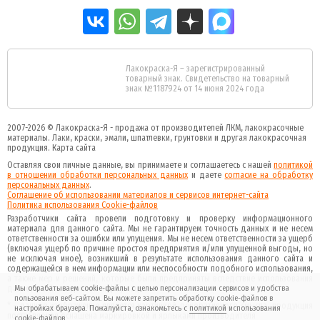
Лакокраска-Я – зарегистрированный
товарный знак. Свидетельство на товарный
знак №1187924 от 14 июня 2024 года
2007-2026 ©
Лакокраска-Я - продажа от производителей ЛКМ, лакокрасочные
материалы.
Лаки, краски, эмали, шпатлевки, грунтовки и другая
лакокрасочная
продукция
.
Карта сайта
Оставляя свои личные данные, вы принимаете и соглашаетесь с нашей
политикой
в отношении обработки персональных данных
и даете
cогласие на обработку
персональных данных
.
Соглашение об использовании материалов и сервисов интернет-сайта
Политика использования Cookie-файлов
Разработчики сайта провели подготовку и проверку информационного
материала для данного сайта. Мы не гарантируем точность данных и не несем
ответственности за ошибки или упущения. Мы не несем ответственности за ущерб
(включая ущерб по причине простоя предприятия и/или упущенной выгоды, но
не исключая иное), возникший в результате использования данного сайта и
содержащейся в нем информации или неспособности подобного использования,
а также мер и решений, которые были предприняты вследствие использования
данного сайта и данной информации.
Мы обрабатываем cookie-файлы с целью персонализации сервисов и удобства
пользования веб-сайтом. Вы можете запретить обработку cookie-файлов в
* - данное изображение является картинкой декоративного смысла, продукция
настройках браузера. Пожалуйста, ознакомьтесь с
политикой
использования
поставляемая оснащена маркировкой и ярлыками производителя
cookie-файлов.