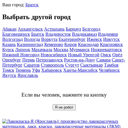
Ваш город:
Братск
Выбрать другой город
Абакан
Архангельск
Астрахань
Барнаул
Белгород
Благовещенск
Братск
Владивосток
Владикавказ
Владимир
Волгоград
Вологда
Воркута
Екатеринбург
Ижевск
Иркутск
Казань
Калининград
Кемерово
Киров
Краснодар
Красноярск
Курск
Липецк
Махачкала
Москва
Мурманск
Нижневартовск
Нижний Новгород
Новосибирск
Новый Уренгой
Омск
Орёл
Оренбург
Пермь
Петрозаводск
Ростов-на-Дону
Самара
Санкт-
Петербург
Саратов
Ставрополь
Сургут
Сыктывкар
Тамбов
Томск
Тюмень
Уфа
Хабаровск
Ханты-Мансийск
Челябинск
Якутск
Ярославль
Если вы человек, нажмите на кнопку
Я не робот