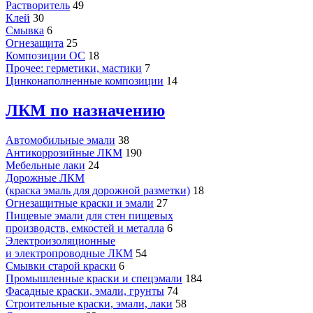
Растворитель
49
Клей
30
Смывка
6
Огнезащита
25
Композиции ОС
18
Прочее: герметики, мастики
7
Цинконаполненные композиции
14
ЛКМ по назначению
Автомобильные эмали
38
Антикоррозийные ЛКМ
190
Мебельные лаки
24
Дорожные ЛКМ
(краска эмаль для дорожной разметки)
18
Огнезащитные краски и эмали
27
Пищевые эмали для стен пищевых
производств, емкостей и металла
6
Электроизоляционные
и электропроводные ЛКМ
54
Смывки старой краски
6
Промышленные краски и спецэмали
184
Фасадные краски, эмали, грунты
74
Строительные краски, эмали, лаки
58